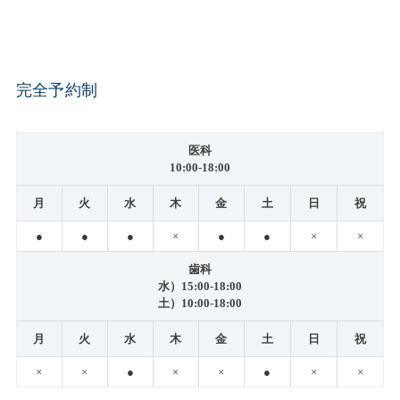
完全予約制
医科
10:00-18:00
月
火
水
木
金
土
日
祝
●
●
●
×
●
●
×
×
歯科
水）15:00-18:00
土）10:00-18:00
月
火
水
木
金
土
日
祝
×
×
●
×
×
●
×
×